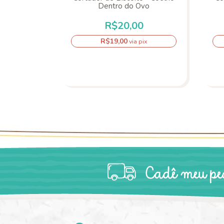
Dentro do Ovo
0
R$20,00
R$19,00
pix
via pix