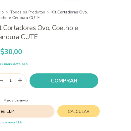
cio
>
Todos os Produtos
>
Kit Cortadores Ovo,
elho e Cenoura CUTE
it Cortadores Ovo, Coelho e
enoura CUTE
$30,00
er mais detalhes
ALTERAR CEP
regas para o CEP:
Meios de envio
CALCULAR
 sei meu CEP