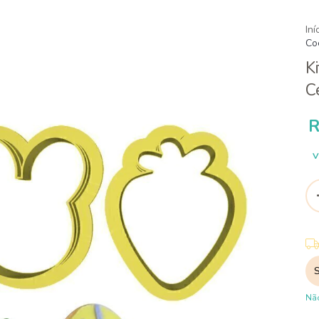
Iní
Co
K
C
R
V
Ent
Não