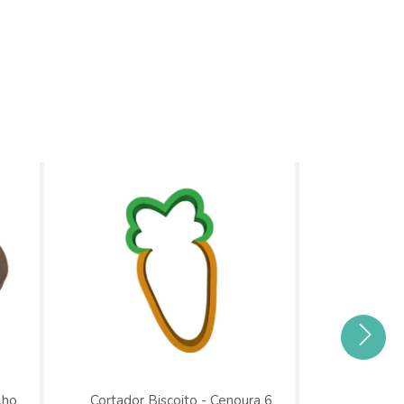
lho
Cortador Biscoito - Cenoura 6
Cortador