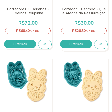
Cortadores + Carimbos -
Cortador + Carimbo - Que
Coelhos Roupinha
a Alegria da Ressurreição
R$72,00
R$30,00
R$68,40
R$28,50
via pix
via pix
COMPRAR