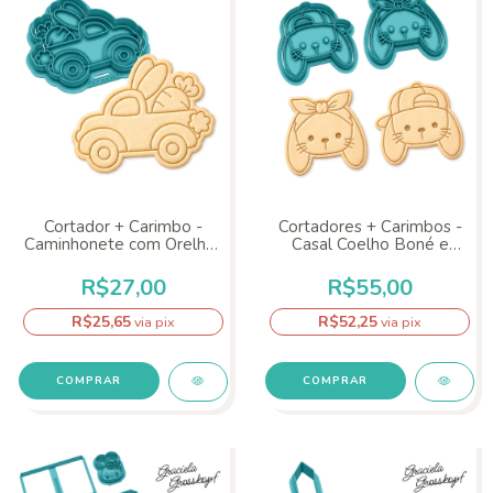
Cortador + Carimbo -
Cortadores + Carimbos -
Caminhonete com Orelhas
Casal Coelho Boné e
e Cenoura
Bandana
R$27,00
R$55,00
R$25,65
R$52,25
via pix
via pix