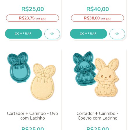
Lacinhos
R$25,00
R$40,00
R$23,75
R$38,00
via pix
via pix
COMPRAR
COMPRAR
Cortador + Carimbo - Ovo
Cortador + Carimbo -
com Lacinho
Coelho com Lacinho
R$25,00
R$25,00