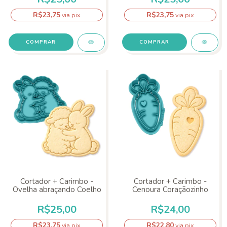
R$23,75
R$23,75
via pix
via pix
COMPRAR
COMPRAR
Cortador + Carimbo -
Cortador + Carimbo -
Ovelha abraçando Coelho
Cenoura Coraçãozinho
R$25,00
R$24,00
R$23,75
R$22,80
via pix
via pix