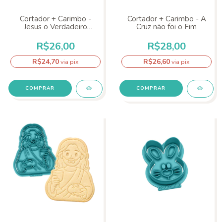
Cortador + Carimbo -
Cortador + Carimbo - A
Jesus o Verdadeiro
Cruz não foi o Fim
Sentido
R$26,00
R$28,00
R$24,70
R$26,60
via pix
via pix
COMPRAR