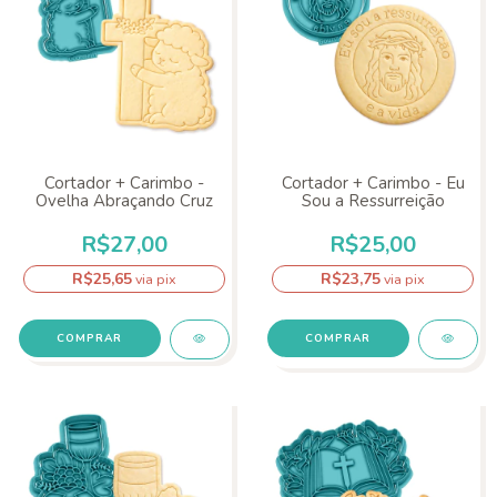
Cortador + Carimbo -
Cortador + Carimbo - Eu
Ovelha Abraçando Cruz
Sou a Ressurreição
R$27,00
R$25,00
R$25,65
R$23,75
via pix
via pix
COMPRAR