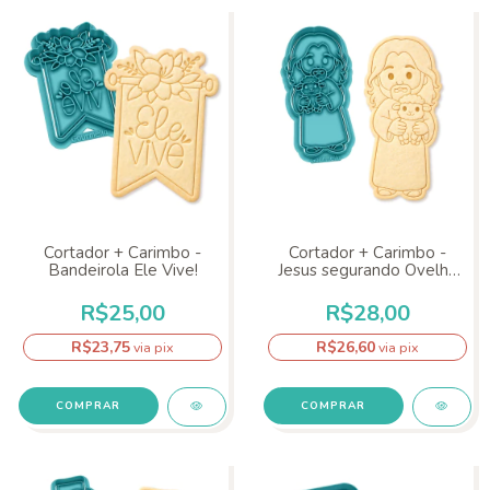
Cortador + Carimbo -
Cortador + Carimbo -
Bandeirola Ele Vive!
Jesus segurando Ovelha
Corpo
R$25,00
R$28,00
R$23,75
R$26,60
via pix
via pix
COMPRAR
COMPRAR