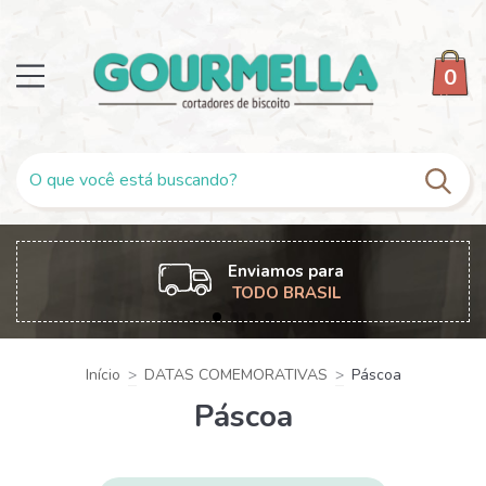
0
Enviamos para
TODO BRASIL
Início
>
DATAS COMEMORATIVAS
>
Páscoa
Páscoa