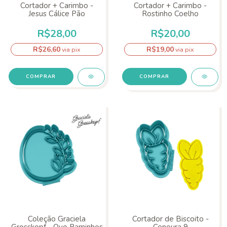
Cortador + Carimbo -
Cortador + Carimbo -
Jesus Cálice Pão
Rostinho Coelho
R$28,00
R$20,00
R$26,60
R$19,00
via pix
via pix
COMPRAR
Coleção Graciela
Cortador de Biscoito -
Grosskopf - Ovo Raminhos
Cenoura 9