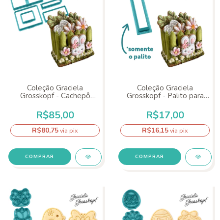
Coleção Graciela
Coleção Graciela
Grosskopf - Cachepô
Grosskopf - Palito para
Cerquinha
cachepô de Páscoa
R$85,00
R$17,00
R$80,75
R$16,15
via pix
via pix
COMPRAR