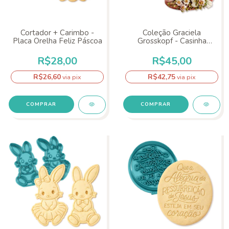
Cortador + Carimbo -
Coleção Graciela
Placa Orelha Feliz Páscoa
Grosskopf - Casinha
Coelhinho
R$28,00
R$45,00
R$26,60
R$42,75
via pix
via pix