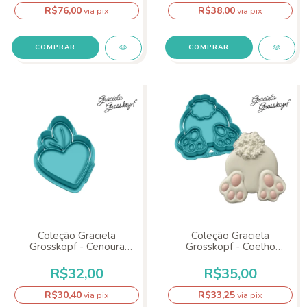
R$76,00
R$38,00
via pix
via pix
COMPRAR
COMPRAR
Coleção Graciela
Coleção Graciela
Grosskopf - Cenoura
Grosskopf - Coelho
Coração
Bumbum
R$32,00
R$35,00
R$30,40
R$33,25
via pix
via pix