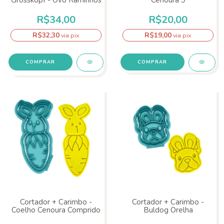
R$34,00
R$20,00
R$32,30
R$19,00
via pix
via pix
COMPRAR
Cortador + Carimbo -
Cortador + Carimbo -
Coelho Cenoura Comprido
Buldog Orelha