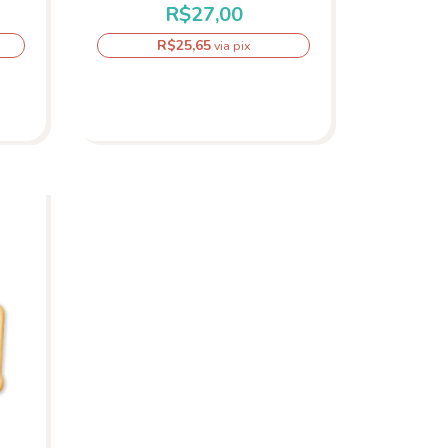
R$27,00
R$25,65
via pix