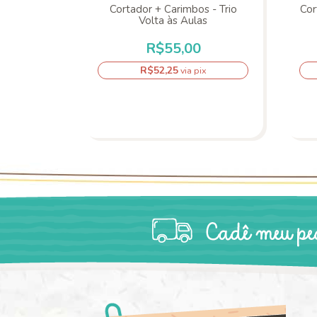
Cortador + Carimbos - Trio
Cor
Volta às Aulas
R$55,00
R$52,25
via pix