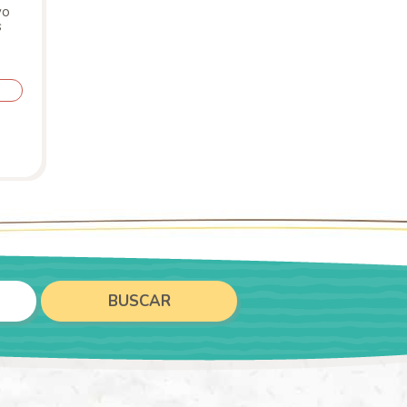
vo
s
BUSCAR