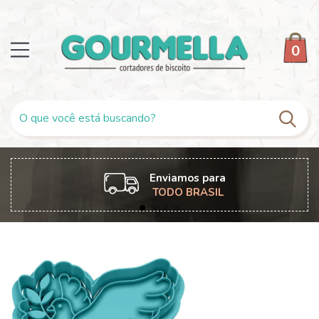
0
Enviamos para
TODO BRASIL