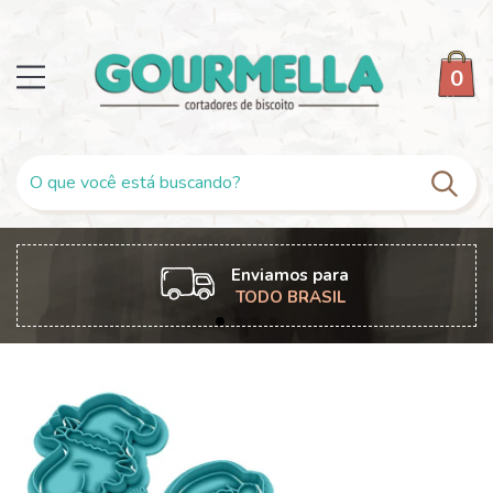
0
Enviamos para
TODO BRASIL