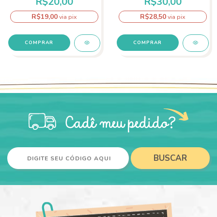
R$20,00
R$30,00
R$19,00
R$28,50
via pix
via pix
BUSCAR