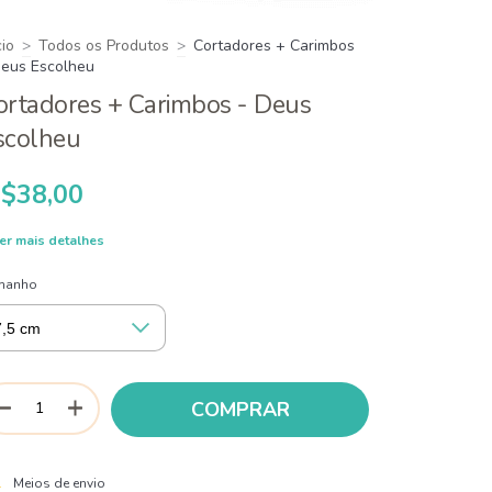
cio
>
Todos os Produtos
>
Cortadores + Carimbos
Deus Escolheu
ortadores + Carimbos - Deus
scolheu
$38,00
er mais detalhes
manho
ALTERAR CEP
regas para o CEP:
Meios de envio