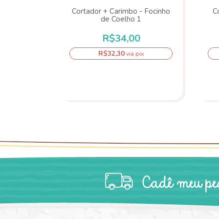
 - Bumbum
Cortador + Carimbo - Focinho
C
de Coelho 1
0
R$34,00
R$32,30
pix
via pix