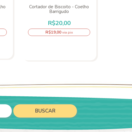
lho
Cortador de Biscoito - Coelho
Cortador
Barrigudo
R$20,00
R$19,00
R
via pix
BUSCAR