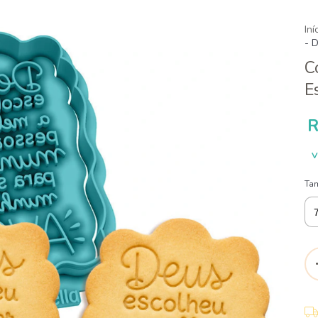
Iní
- 
C
E
R
V
Ta
Ent