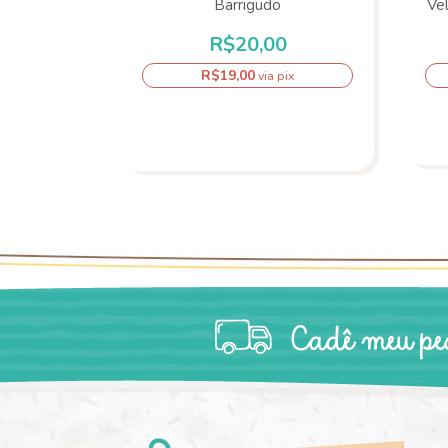
Barrigudo
Ve
0
R$20,00
R$19,00
pix
via pix