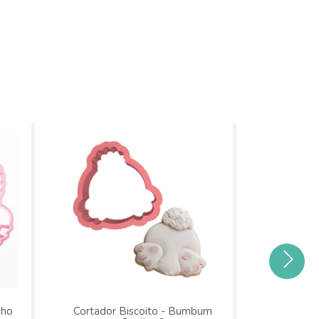
nho
Cortador Biscoito - Bumbum
Cortador 