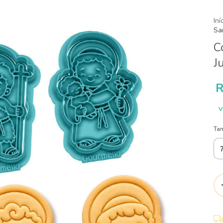
Iní
Sa
C
J
R
V
Ta
Ent