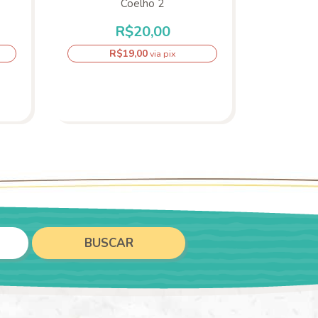
Coelho 2
R$20,00
R$19,00
R
via pix
BUSCAR