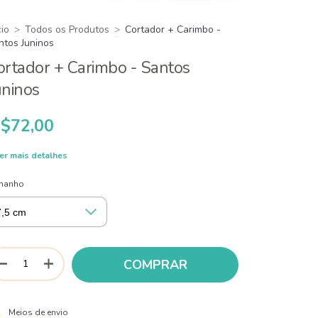
cio
>
Todos os Produtos
>
Cortador + Carimbo -
ntos Juninos
ortador + Carimbo - Santos
uninos
$72,00
er mais detalhes
manho
ALTERAR CEP
regas para o CEP:
Meios de envio