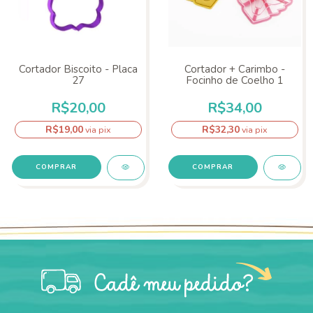
Cortador Biscoito - Placa
Cortador + Carimbo -
27
Focinho de Coelho 1
R$20,00
R$34,00
R$19,00
R$32,30
via pix
via pix