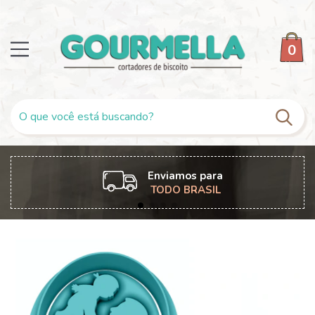
0
Enviamos para
TODO BRASIL