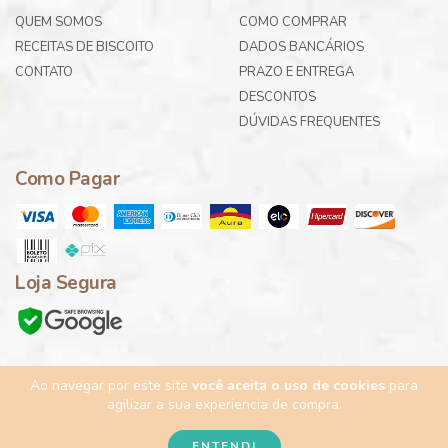
QUEM SOMOS
COMO COMPRAR
RECEITAS DE BISCOITO
DADOS BANCÁRIOS
CONTATO
PRAZO E ENTREGA
DESCONTOS
DÚVIDAS FREQUENTES
Como Pagar
Loja Segura
Ao navegar por este site
você aceita o uso de cookies
para
agilizar a sua experiencia de compra.
Copyright Gourmella - 05.906.971/0001-19 - 2026. Todos os direitos
reservados.
ENTENDI