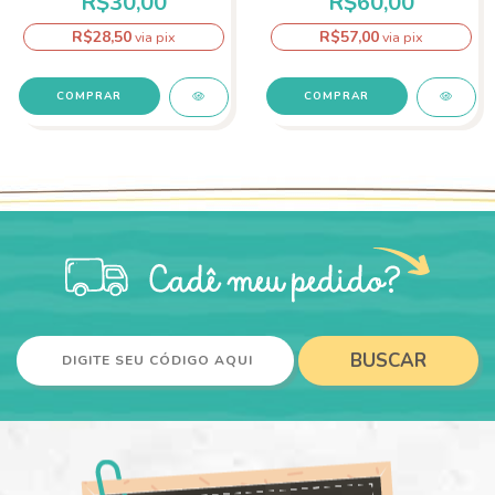
R$30,00
R$60,00
R$28,50
R$57,00
via pix
via pix
BUSCAR