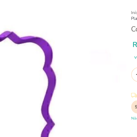
Iní
Pl
C
R
V
Ent
Não