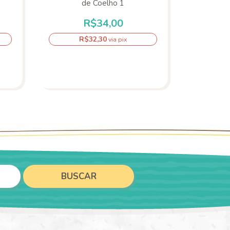
de Coelho 1
R$34,00
R$32,30
R
via pix
BUSCAR