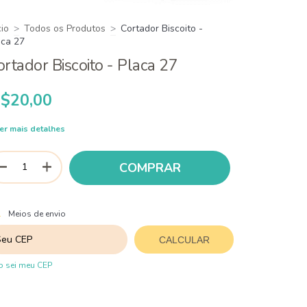
cio
>
Todos os Produtos
>
Cortador Biscoito -
aca 27
ortador Biscoito - Placa 27
$20,00
er mais detalhes
ALTERAR CEP
regas para o CEP:
Meios de envio
CALCULAR
 sei meu CEP