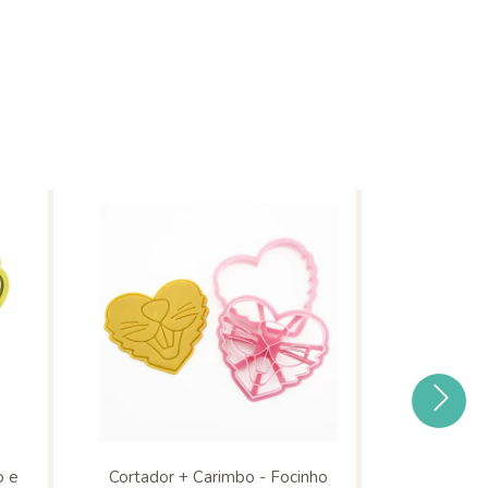
o e
Cortador + Carimbo - Focinho
Cortador 