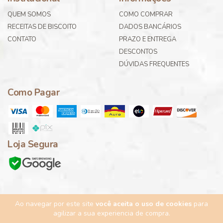
QUEM SOMOS
COMO COMPRAR
RECEITAS DE BISCOITO
DADOS BANCÁRIOS
CONTATO
PRAZO E ENTREGA
DESCONTOS
DÚVIDAS FREQUENTES
Como Pagar
Loja Segura
Ao navegar por este site
você aceita o uso de cookies
para
Copyright Gourmella - 05.906.971/0001-19 - 2026. Todos os direitos
agilizar a sua experiencia de compra.
reservados.