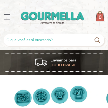
0
Enviamos para
TODO BRASIL